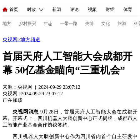
首页
时政
新闻
评论
视频
财经
体育
人民领袖习近平
直播
海外频道
片库
iPanda
栏目大全
联播+
English
中国领导人
节目单
Монгол
听音
央视快评
微视频
习式妙语
主持人
地方
乡村振兴
生态
一带一路
央博
文化
旅游
科
地方
央视网
>
地方频道
总台春晚
网络春晚
共产党员网
秧纪录
纪录片网
首届天府人工智能大会成都开
幕 50亿基金瞄向“三重机会”
新闻
国内
国际
评论
经济
军事
科技
法
人民领袖习近平
联播+
热解读
天天学习
习式妙语
来源：央视网 | 2024-09-29 23:07:12
央视网 | 2024-09-29 23:07:12
视频
小央视频
小央直播
直播中国
熊猫频道
V
正在加载
现场
前线
比划
快看
蓝海中国
新兵请入列
央视网消息
9月28日，首届天府人工智能大会在成都开
幕。开幕式上，四川机器人大脑创新中心正式揭牌，成都市人
体育
直播
竞猜
2026年世界杯
2026年冬奥会
C
工智能产业基金合作协议签约。
VIP会员
CCTV奥林匹克频道
生活体育大会
体育江湖
四川机器人大脑创新中心作为四川省内首个自主研发中