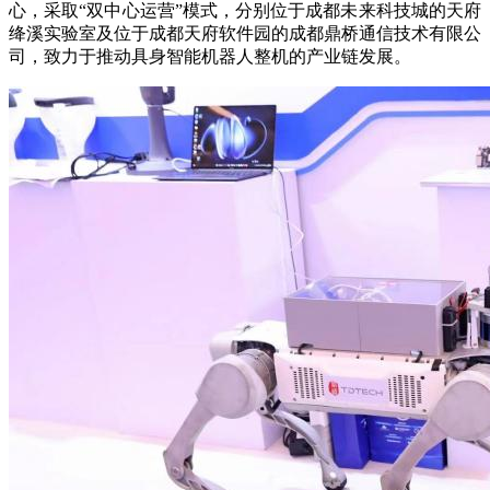
心，采取“双中心运营”模式，分别位于成都未来科技城的天府
绛溪实验室及位于成都天府软件园的成都鼎桥通信技术有限公
财经
教育
乡村振兴
生态环境
一带一路
央博
司，致力于推动具身智能机器人整机的产业链发展。
大国智造
大国展会
大国保险
云顶对话
云起
超
CCTV.节目官网
直播
节目单
栏目
片库
热播榜