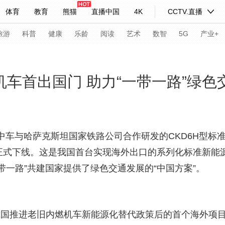
体育
教育
熊猫
直播中国
4K
CCTV.直播
式妙语
主持人
下载央视影音
热解读
天天学习
旅游
科普
健康
乐龄
阅读
艺术
数智
5G
产业+
纪录片网
国家大剧院
大型活动
机车首出国门 助力“一带一路”绿色
科技
法治
文娱
人物
公益
图片
习式妙语
央视快评
央视网评
光华锐评
锋面
国中车与哈萨克斯坦国家铁路公司合作研发的CKD6H型标
）正式下线。这是我国首台实现海外出口的系列化标准新能
频道
VR/AR
4K专区
全景新闻
一带一路”共建国家提供了绿色交通发展的“中国方案”。
请入列
人生第一次
人生第二次
年冬奥会
CBA
NBA
中超
国足
国际足球
网球
综
是我国推进老旧内燃机车新能源化替代政策后的首个海外项
体育江湖
文化体育
冰雪道路
足球道路