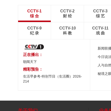
CCTV-1
CCTV-2
CCTV-3
综 合
财 经
综 艺
CCTV-9
CCTV-10
CCTV-11
纪 录
科 教
戏 曲
新闻联
正在播出：
今日说
朝闻天下
人与自
精彩预告：
秘境之
生活早参考-特别节目（生活圈）2026-
214
关于我们
业务