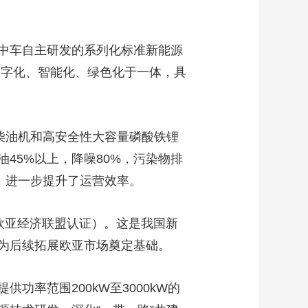
艺术
汽车
数智
5G
产业+
时尚
天气
才艺
网展
央央好物
中车自主研发的系列化标准新能源
数字化、智能化、绿色化于一体，具
排放柴油机和高安全性大容量磷酸铁锂
45%以上，降噪80%，污染物排
术，进一步提升了运营效率。
欧亚经济联盟认证）。这是我国新
为后续拓展欧亚市场奠定基础。
率范围200kW至3000kW的