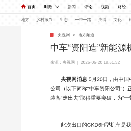
首页
时政
新闻
评论
视频
财经
人民领袖习近平
直播
海外频道
片库
iPanda
栏目大全
联播+
English
中国领导人
节目单
Монгол
听音
央视快评
微视频
习
地方
乡村振兴
生态
一带一路
央博
文化
央视网
>
地方频道
总台春晚
网络春晚
共产党员网
秧纪录
中车“资阳造”新能源
来源：央视网 | 2025-05-20 19:51:32
新闻
国内
国际
评论
经济
军事
人民领袖习近平
联播+
热解读
天天学习
央视网消息
5月20日，由中
公司（以下简称“中车资阳公司”
视频
小央视频
小央直播
直播中国
熊猫
装备“走出去”取得重要突破，为“
现场
前线
比划
快看
蓝海中国
新兵
体育
直播
竞猜
2026年世界杯
2026
此次出口的CKD6H型机车
VIP会员
CCTV奥林匹克频道
生活体育大会