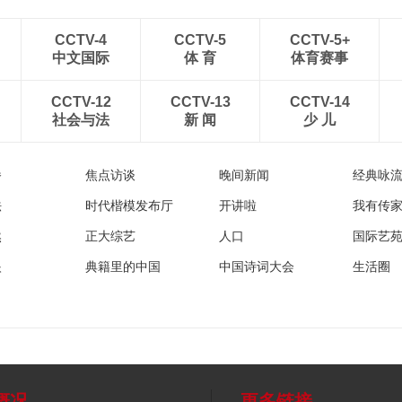
CCTV-4
CCTV-5
CCTV-5+
中文国际
体 育
体育赛事
CCTV-12
CCTV-13
CCTV-14
社会与法
新 闻
少 儿
播
焦点访谈
晚间新闻
经典咏
法
时代楷模发布厅
开讲啦
我有传
然
正大综艺
人口
国际艺
眼
典籍里的中国
中国诗词大会
生活圈
概况
更多链接