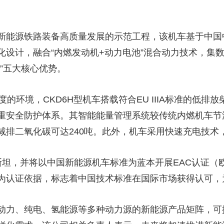
央博
非遗
文化
旅游
科普
健康
乐龄
阅读
云起
超级工厂
智敬中国
全民健康
颜选攻略
海洋
新能源铁路装备高质量发展的示范工程，该机车基于中国
化设计，融合“内燃发动机+动力电池”混合动力技术，集
”五大核心优势。
度的环境，CKD6H型机车搭载符合EU IIIA标准的低
热播榜
总台企业白名单
重安全防护体系。其智能能量管理系统较传统内燃机车节油
均减排二氧化碳可达240吨。此外，机车采用快速充电技
斯坦，并将以中国新能源机车标准为蓝本开展EAC认证（
为认证依据，标志着中国技术标准在国际市场获得认可，
力、纯电、氢能源等多种动力源的新能源产品矩阵，可提供功