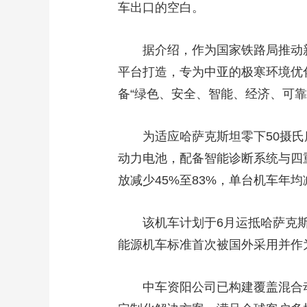
车出口的空白。
财经
教育
乡村振兴
生态环境
一带一路
大国智造
大国展会
大国保险
云顶对话
据介绍，作为国家铁路局推动
平台打造，专为中亚的极寒环境优
备“绿色、安全、智能、经济、可靠
为适应哈萨克斯坦零下50摄氏
CCTV.节目官网
直播
节目单
栏目
片库
动力电池，配备智能诊断系统与四
放减少45%至83%，单台机车年
该机车计划于6月运抵哈萨克
能源机车标准首次被国外采用并作
中车资阳公司已构建覆盖混合动