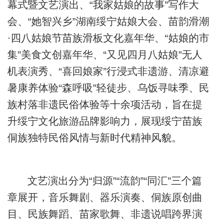
幕式暨文艺演出、“我家姑娘的故事”写作大
会、“她智兴乡”湖南绥宁姑娘大会、苗韵滑潮
·四八姑娘节苗族滑板文化嘉年华、“姑娘的市
集”美食文创嘉年华、“又见四月八姑娘”无人
机表演秀、“喜回娘家”行浸式非遗游、清凉避
暑康养体验“森呼吸”轻徒步、乌饭寻味季、民
族村落非遗民俗体验等十余项活动，旨在提
升绥宁文化旅游品牌影响力，展现绥宁苗族
侗族独特民俗风情与新时代精神风貌。
文艺演出分为“归源”“流韵”“同汇”三个篇
章展开，音乐舞剧、器乐演奏、侗族原创曲
目、民族舞蹈、苗家歌舞、非遗说唱跨界演