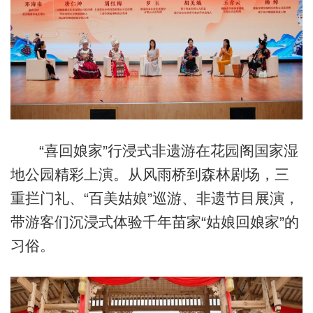
“喜回娘家”行浸式非遗游在花园阁国家湿
地公园精彩上演。从风雨桥到森林剧场，三
重拦门礼、“百美姑娘”巡游、非遗节目展演，
带游客们沉浸式体验千年苗家“姑娘回娘家”的
习俗。