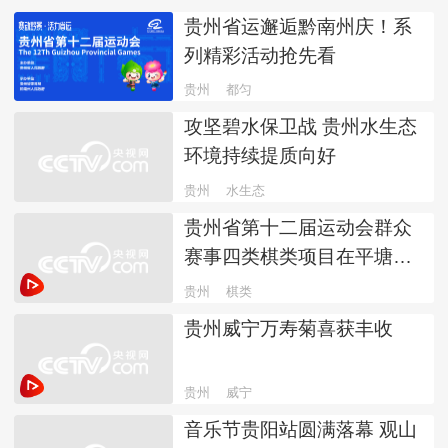
贵州省运邂逅黔南州庆！系
列精彩活动抢先看
贵州
都匀
攻坚碧水保卫战 贵州水生态
环境持续提质向好
贵州
水生态
贵州省第十二届运动会群众
赛事四类棋类项目在平塘落
幕
贵州
棋类
贵州威宁万寿菊喜获丰收
贵州
威宁
音乐节贵阳站圆满落幕 观山