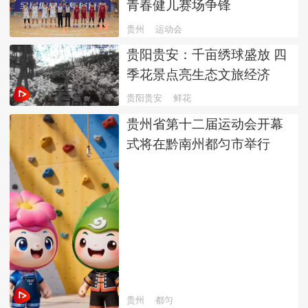
青春健儿赛场争锋
贵州
运动会
贵阳贵安：千亩绣球盛放 四
季花景点亮生态文旅经济
贵阳贵安
鲜花
贵州省第十二届运动会开幕
式将在黔南州都匀市举行
贵州
都匀