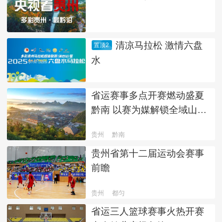
清凉马拉松 激情六盘
置顶2
水
省运赛事多点开赛燃动盛夏
黔南 以赛为媒解锁全域山水
人文盛宴
贵州
黔南
贵州省第十二届运动会赛事
前瞻
贵州
都匀
省运三人篮球赛事火热开赛