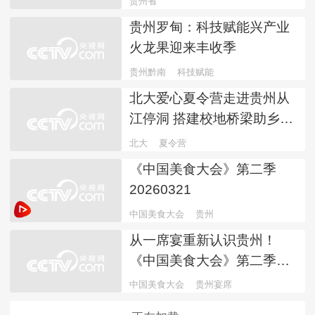
贵州省
第十二届运动会群众赛事活动
贵州罗甸：科技赋能兴产业
火龙果迎来丰收季
贵州黔南
科技赋能
北大爱心夏令营走进贵州从
江停洞 搭建校地桥梁助乡村
学子拓宽视野
北大
夏令营
《中国美食大会》第二季
20260321
中国美食大会
贵州
从一席宴重新认识贵州！
《中国美食大会》第二季贵
州篇邀你赴宴→
中国美食大会
贵州宴席