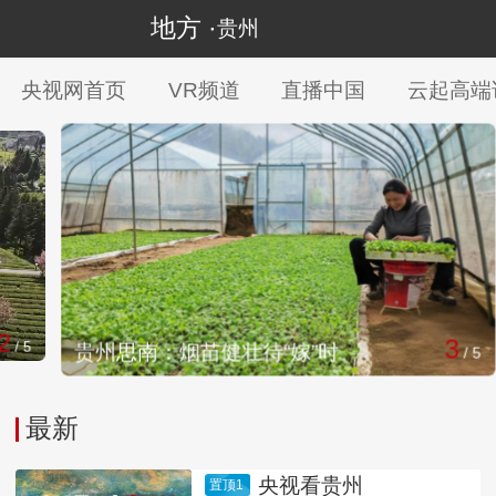
地方 ·
贵州
央视网首页
VR频道
直播中国
云起高端
3
5
贵州思南：烟苗健壮待“嫁”时
/
5
最新
央视看贵州
置顶1