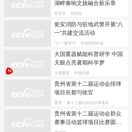
湖畔奏响文旅融合新乐章
音乐节
贵阳站
瓮安消防与驻地武警开展“八
一”共建交流活动
“八一”建军节
军地协同作战
大国重器赋能科普研学 中国
天眼点亮暑期科学梦
大国重器
中国天眼
贵州省第十二届运动会排球
项目在都匀收官
贵州
第十二届运动会排球项目
贵州省第十二届运动会群众
赛事活动篮球项目比赛圆满
收官