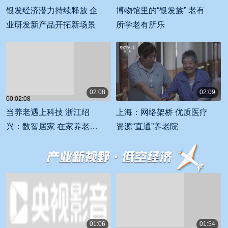
00:02:07
银发经济潜力持续释放 企
博物馆里的“银发族” 老有
业研发新产品开拓新场景
所学老有所乐
02:08
02:09
00:02:08
00:02:09
当养老遇上科技 浙江绍
上海：网络架桥 优质医疗
兴：数智居家 在家养老也
资源“直通”养老院
安心
01:06
01:54