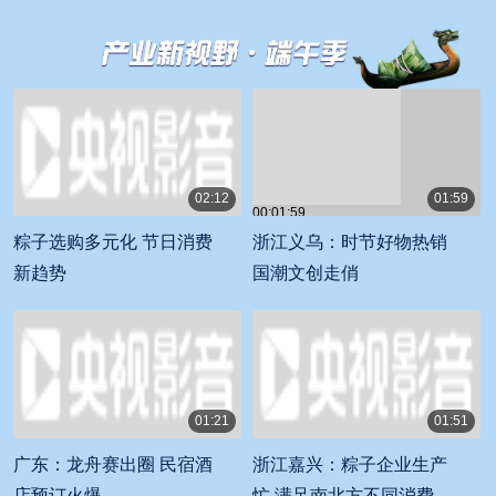
睐
平》夺冠
02:12
01:59
00:01:59
00:02:12
粽子选购多元化 节日消费
浙江义乌：时节好物热销
新趋势
国潮文创走俏
01:21
01:51
00:01:21
00:01:51
广东：龙舟赛出圈 民宿酒
浙江嘉兴：粽子企业生产
店预订火爆
忙 满足南北方不同消费者