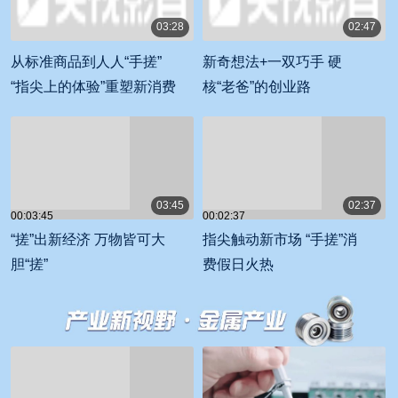
03:28
02:47
00:03:28
00:02:47
从标准商品到人人“手搓”
新奇想法+一双巧手 硬
“指尖上的体验”重塑新消费
核“老爸”的创业路
03:45
02:37
00:03:45
00:02:37
“搓”出新经济 万物皆可大
指尖触动新市场 “手搓”消
胆“搓”
费假日火热