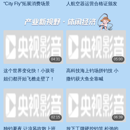
“City Fly”拓展消费场景
人航空器运营合格证颁发
04:31
05:00
00:04:31
00:05:00
这个世界变化快！小孩哥
高科技海上钓场拼钓技 小
姐们都开始飞檐走壁了！
撒钓获大鱼全靠喊
02:15
06:39
00:02:15
00:06:39
独钓夏夜 让凉风吹散上班
放下工牌硬控钓竿 松弛的