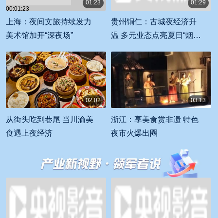
01:23
01:29
00:01:23
00:01:29
上海：夜间文旅持续发力
贵州铜仁：古城夜经济升
美术馆加开“深夜场”
温 多元业态点亮夏日“烟火
气”
02:02
03:13
00:02:02
00:03:13
从街头吃到巷尾 当川渝美
浙江：享美食赏非遗 特色
食遇上夜经济
夜市火爆出圈