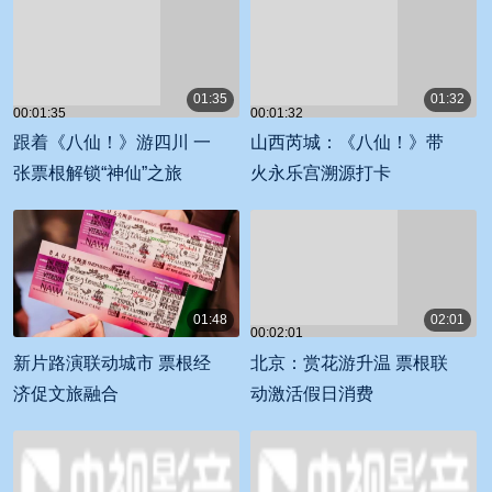
01:35
01:32
00:01:35
00:01:32
跟着《八仙！》游四川 一
山西芮城：《八仙！》带
张票根解锁“神仙”之旅
火永乐宫溯源打卡
01:48
02:01
00:02:01
00:01:48
新片路演联动城市 票根经
北京：赏花游升温 票根联
济促文旅融合
动激活假日消费