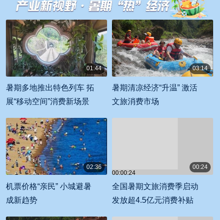
站式解决方案”
01:44
03:14
00:01:44
00:03:14
暑期多地推出特色列车 拓
暑期清凉经济“升温” 激活
展“移动空间”消费新场景
文旅消费市场
02:36
00:24
00:00:24
00:02:36
机票价格“亲民” 小城避暑
全国暑期文旅消费季启动
成新趋势
发放超4.5亿元消费补贴