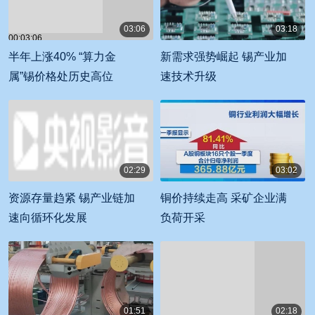
03:06
03:18
00:03:06
00:03:18
半年上涨40% “算力金
新需求强势崛起 锡产业加
属”锡价格处历史高位
速技术升级
02:29
03:02
00:02:29
00:03:02
资源存量趋紧 锡产业链加
铜价持续走高 采矿企业满
速向循环化发展
负荷开采
01:51
02:18