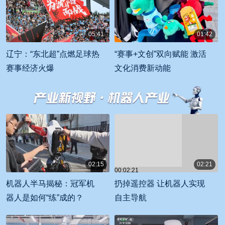
05:41
01:42
00:05:41
00:01:42
辽宁：“东北超”点燃足球热
“赛事+文创”双向赋能 激活
赛事经济火爆
文化消费新动能
02:15
02:21
00:02:21
00:02:15
机器人半马揭秘：冠军机
扔掉遥控器 让机器人实现
器人是如何“练”成的？
自主导航