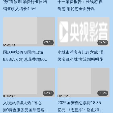
“数”看假期 消费行业日均
十一消费报告：长线游 自
销售收入增长4.5%
驾游 邮轮游全面升温
03:45
02:54
00:03:45
00:02:54
国庆中秋假期国内出游
小城市游客占比超六成 “县
8.88亿人次 总花费超8000
级宝藏小城”客流增幅明显
亿元
02:42
03:26
00:02:42
00:03:26
入境游持续火热 “省心
2025国庆档总票房18.35
游”特色服务受国际游客青
亿元 《志愿军：浴血和