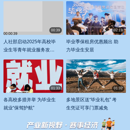
00:39
02:19
00:00:39
00:02:19
人社部启动2025年高校毕
毕业季保租房优惠频出 助
业生等青年就业服务攻坚
力毕业生安居
行动
01:33
01:32
00:01:33
00:01:32
各高校多措并举 为毕业生
多地景区送“毕业礼包” 考
就业“保驾护航”
生凭证可享门票减免