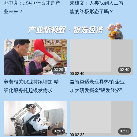
孙中亮：北斗+什么才是产
朱棣文：人类找到人工智
业未来？
能的终极形态了吗？
03:29
02:40
00:02:40
00:03:29
养老相关职业持续增加 精
益智类适老玩具热销 企业
细化服务托起银发需求
加大研发掘金“银发经济”
02:07
02:32
00:02:32