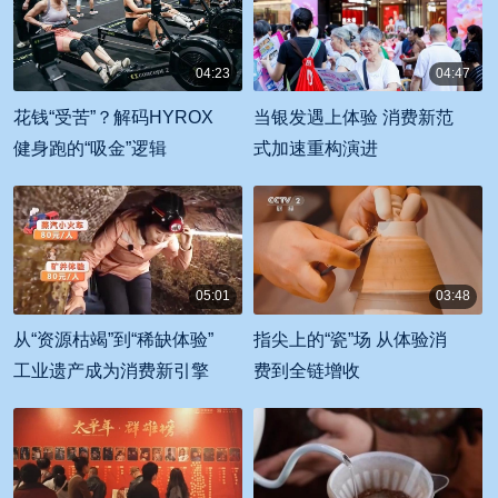
04:23
04:47
00:04:23
00:04:47
花钱“受苦”？解码HYROX
当银发遇上体验 消费新范
健身跑的“吸金”逻辑
式加速重构演进
05:01
03:48
00:05:01
00:03:48
从“资源枯竭”到“稀缺体验”
指尖上的“瓷”场 从体验消
工业遗产成为消费新引擎
费到全链增收