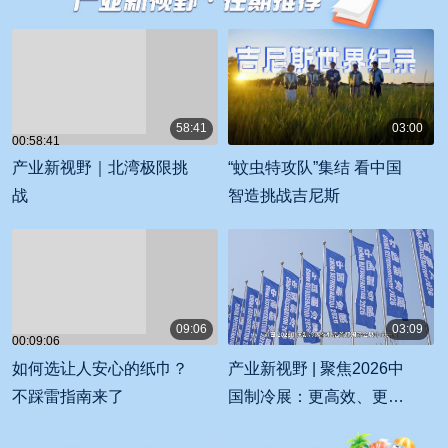
58:41
03:00
00:58:41
00:03:00
产业新视野｜北湾极限挑
“蚊虫特攻队”集结 看中国
战
智造挑战吉尼斯
09:06
03:09
00:09:06
00:03:09
如何选让人安心的纸巾？
产业新视野 | 聚焦2026中
不踩雷指南来了
国制冷展：更高效、更智
能、更低碳 解锁行业的“一