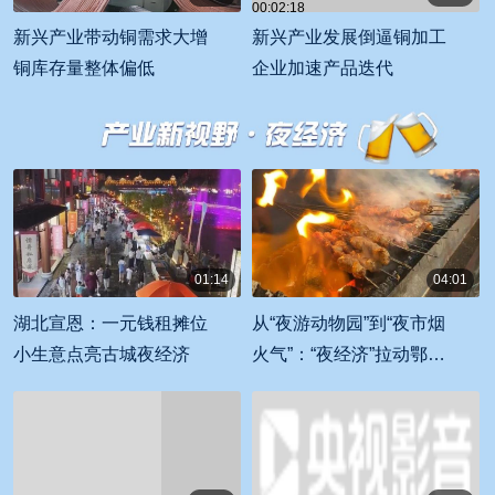
00:02:18
00:01:51
新兴产业带动铜需求大增
新兴产业发展倒逼铜加工
铜库存量整体偏低
企业加速产品迭代
01:14
04:01
00:01:14
00:04:01
湖北宣恩：一元钱租摊位
从“夜游动物园”到“夜市烟
小生意点亮古城夜经济
火气”：“夜经济”拉动鄂尔
多斯消费新引擎