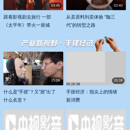
03:45
03:40
00:03:45
00:03:40
跟着影视剧去旅行 一部
从卖原料到卖体验 “咖三
《太平年》带火一座城
代”的转型之路
15:06
26:38
00:26:38
00:15:06
什么是“手搓”？又“搓”出了
手搓经济：指尖上的情绪
什么名堂？
新消费