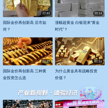
22:43
20:14
00:22:43
00:20:14
国际金价再创新高 后市如
涨幅超黄金 白银迎来“黄金
何？
时代”？
02:37
01:53
00:02:37
00:01:53
国际金价再创新高 三种黄
为什么黄金具有战略投资
金投资怎么选
价值？